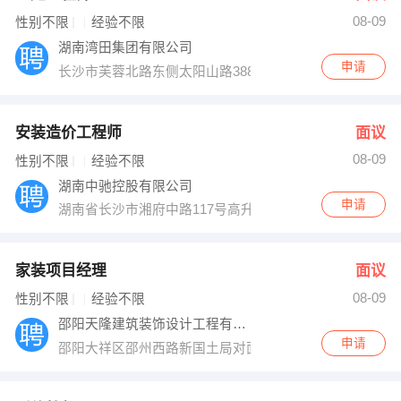
08-09
出纳
保险
性别不限
经验不限
湖南湾田集团有限公司
编辑
法律
申请
长沙市芙蓉北路东侧太阳山路388号湾田国际建材基地
保洁
贸易采购
安装造价工程师
面议
跟单
理财顾问
08-09
性别不限
经验不限
湖南中驰控股有限公司
其他职位
申请
湖南省长沙市湘府中路117号高升金典商务楼19楼
家装项目经理
面议
08-09
性别不限
经验不限
邵阳天隆建筑装饰设计工程有限公司
申请
邵阳大祥区邵州西路新国土局对面