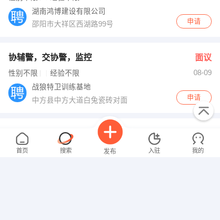
湖南鸿博建设有限公司
申请
邵阳市大祥区西湖路99号
协辅警，交协警，监控
面议
08-09
性别不限
经验不限
战狼特卫训练基地
申请
中方县中方大道白兔瓷砖对面
测量员
面议
08-09
性别不限
经验不限
首页
搜索
入驻
我的
发布
湖南科兴建筑工程有限公司
申请
娄星区湘阳街姑苏名园大厦
物料文员
面议