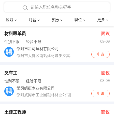
4000-5000元
本科
行政后勤
建筑装潢
确定
区域
月薪
学历
职位
更多
5000-8000元
硕士
销售岗位
教师
材料跟单员
面议
8000-12000元
博士
文员
护士
08-09
性别不限
经验不限
12000-20000元
财务会计
传单派发
邵阳市星可建材有限公司
申请
邵阳市大祥区南站建材城步步高入口50米艺可易装体验店
其他
超市零售
促销导购
网络IT
保健按摩
叉车工
面议
08-09
性别不限
经验不限
快递员
前台接待
武冈蜻蜓木业有限公司
申请
邵阳武冈市工业园银林林业公司园区内
收银员
技术员/工程师
水电/机修
部门经理
土建工程师
面议