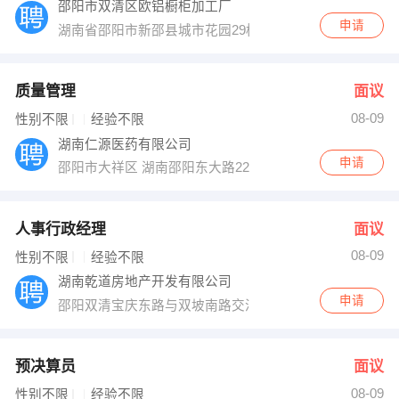
邵阳市双清区欧铝橱柜加工厂
申请
湖南省邵阳市新邵县城市花园29栋105门面
质量管理
面议
08-09
性别不限
经验不限
湖南仁源医药有限公司
申请
邵阳市大祥区 湖南邵阳东大路229号
人事行政经理
面议
08-09
性别不限
经验不限
湖南乾道房地产开发有限公司
申请
邵阳双清宝庆东路与双坡南路交汇处双清区政府斜对面
预决算员
面议
08-09
性别不限
经验不限